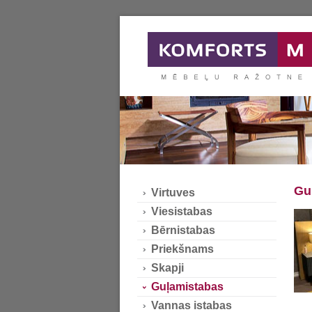
Gu
Virtuves
Viesistabas
Bērnistabas
Priekšnams
Skapji
Guļamistabas
Vannas istabas