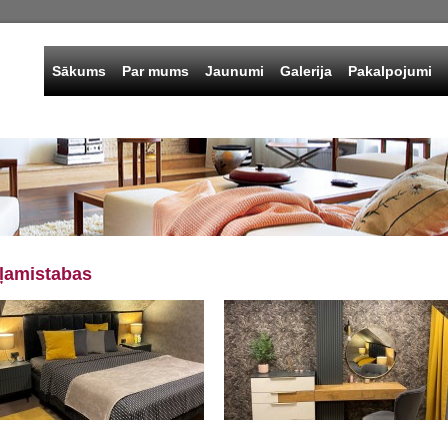
Sākums
Par mums
Jaunumi
Galerija
Pakalpojumi
ļamistabas